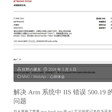
狂野の屠夫
2024 年 5 月 6 日
MVC
/
WebApi
/
心得体会
解决 Arm 系统中 IIS 错误 500.19 
问题
自从更换了苹果 mac book pro 的 m1 芯片的笔记本作为开发