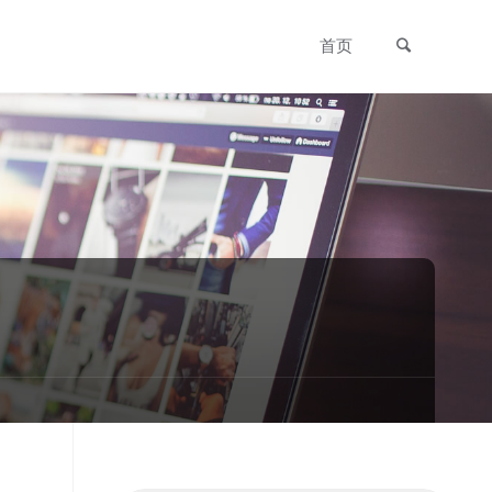
搜索
跳
首页
转
至
内
容