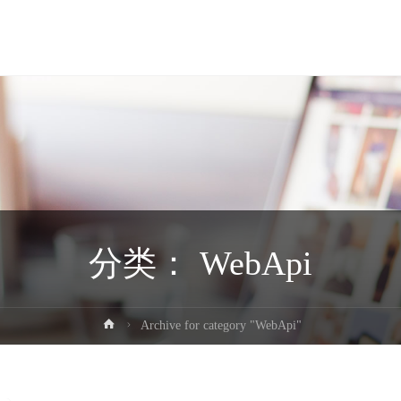
分类：
WebApi
首
Archive for category "WebApi"
页