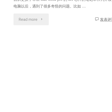
电脑以后，遇到了很多奇怪的问题。比如 …
"解
Read more
发表评
决
Arm
系
统
中
IIS
错
误