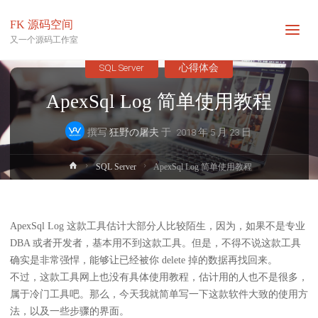
FK 源码空间
又一个源码工作室
SQL Server
心得体会
ApexSql Log 简单使用教程
撰写
狂野の屠夫
于
2018 年 5 月 23 日
首
SQL Server
ApexSql Log 简单使用教程
页
ApexSql Log 这款工具估计大部分人比较陌生，因为，如果不是专业
DBA 或者开发者，基本用不到这款工具。但是，不得不说这款工具
确实是非常强悍，能够让已经被你 delete 掉的数据再找回来。
不过，这款工具网上也没有具体使用教程，估计用的人也不是很多，
属于冷门工具吧。那么，今天我就简单写一下这款软件大致的使用方
法，以及一些步骤的界面。