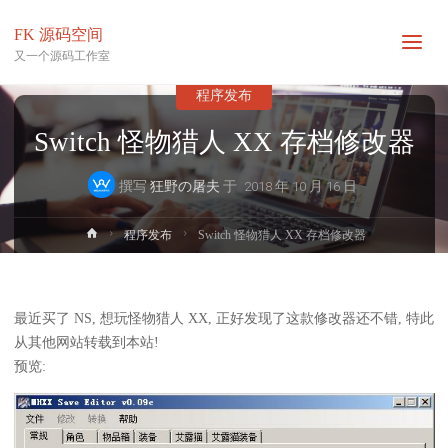
FK 源码空间
又一个源码工作室
程序发布
Switch 怪物猎人 XX 存档修改器
撰写
狂野の屠夫
于
2018 年 10 月 16 日
首
程序发布
Switch 怪物猎人 XX 存档修改器
页
最近买了 NS, 想玩怪物猎人 XX, 正好发现了这款修改器还不错, 特此
从其他网站转载到本站!
预览: