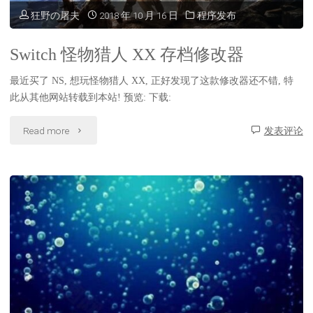
问
狂野の屠夫
2018 年 10 月 16 日
程序发布
题"
Switch 怪物猎人 XX 存档修改器
最近买了 NS, 想玩怪物猎人 XX, 正好发现了这款修改器还不错, 特
此从其他网站转载到本站! 预览: 下载:
"Switch
Read more
发表评论
怪
物
猎
人
XX
存