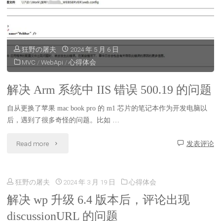
狂野の屠夫
2024 年 5 月 6 日
MVC
/
WebApi
/
心得体会
解决 Arm 系统中 IIS 错误 500.19 的问题
自从更换了苹果 mac book pro 的 m1 芯片的笔记本作为开发电脑以
后，遇到了很多奇怪的问题。比如 …
"解
Read more
发表评论
决
狂野の屠夫
2024 年 3 月 19 日
心得体会
Arm
解决 wp 升级 6.4 版本后，评论出现
系
discussionURL 的问题