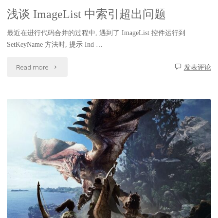
行"
加
浅谈 ImageList 中索引超出问题
载
最近在进行代码合并的过程中, 遇到了 ImageList 控件运行到
SetKeyName 方法时, 提示 Ind …
页
"浅
Read more
发表评论
面
谈
方
ImageList
法"
中
索
引
超
出