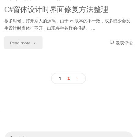
按
C#窗体设计时界面修复方法整理
单
钮
很多时候，打开别人的源码，由于 vs 版本的不一致，或多或少会发
使
生设计时窗体打不开，出现各种各样的报错。 …
的
用
"C#
方
Read more
发表评论
教
窗
法"
程"
体
1
2
设
文
计
时
章
界
分
面
页
搜