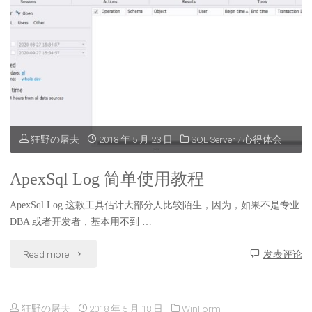
栏
扩
展
一
个
狂野の屠夫
2018 年 5 月 23 日
SQL Server
/
心得体会
CheckBox
ApexSql Log 简单使用教程
单
ApexSql Log 这款工具估计大部分人比较陌生，因为，如果不是专业
选
DBA 或者开发者，基本用不到 …
框
"ApexSql
Read more
发表评论
类
Log
型
狂野の屠夫
2018 年 5 月 18 日
WinForm
简