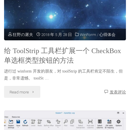
现"
狂野の屠夫
2018 年 5 月 28 日
WinForm
/
心得体会
给 ToolStrip 工具栏扩展一个 CheckBox
单选框类型按钮的方法
进行过 winform 开发的朋友，对 toolStrip 的工具栏肯定不陌生，但
是，非常遗憾。 toolSt …
"给
Read more
发表评论
ToolStrip
工
具