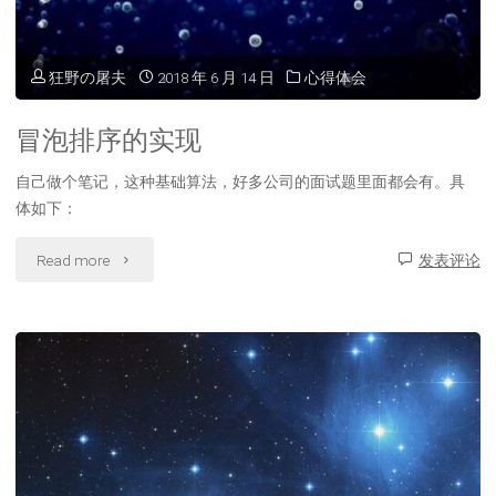
档
修
狂野の屠夫
2018 年 6 月 14 日
心得体会
改
冒泡排序的实现
器"
自己做个笔记，这种基础算法，好多公司的面试题里面都会有。具
体如下：
"冒
Read more
发表评论
泡
排
序
的
实