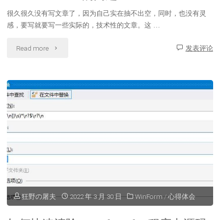
统
很久很久没有写文章了，因为自己实在抽不出空，同时，也没有灵
中
感，要写就要写一些实际的，技术性的文章。这 …
IIS
"解
Read more
发表评论
错
决
误
wp
500.19
升
的
级
问
6.4
题"
版
本
狂野の屠夫
2022 年 3 月 30 日
WinForm
/
心得体会
后，