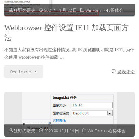
程
狂野の屠夫
2021 年 1 月 22 日
WinForm
/
心得体会
序
Webbrowser 控件设置 IE11 加载页面方
中
法
源
不知道大家有没有出现过这种情况, 我 IE 浏览器明明就是 IE11, 为什
码
么使用 webbrowser 控件加载 …
空
"Webbrowser
Read more
发表评论
行
控
及
件
删
设
除
置
空
狂野の屠夫
2020 年 12 月 16 日
WinForm
/
心得体会
IE11